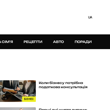
UA
А СІМ’Я
РЕЦЕПТИ
АВТО
ПОРАДИ
Коли бізнесу потрібна
податкова консультація
БІЗНЕС
Перші дні життя дитини: