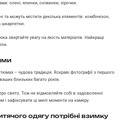
: олені, ялинки, сніжинки, зірочки.
і та можуть містити декілька елементів: комбінезон,
а шкарпетки.
ка звертайте увагу на якість матеріалів. Найкращі
етля.
ами
тюмах – чудова традиція. Яскраві фотографії з першого
ваших близьких багато років.
ро свято. Тож не відмовляйте собі в задоволенні
 і зафіксувати ці милі моменти на камеру.
итячого одягу потрібні взимку