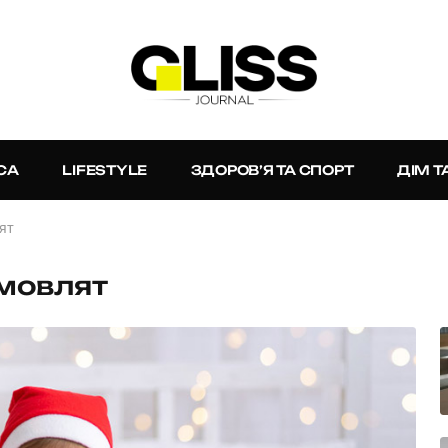
СА
LIFESTYLE
ЗДОРОВ’Я ТА СПОРТ
ДІМ Т
ят
емовлят