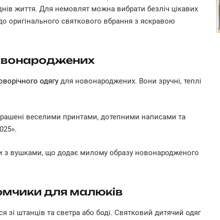
 днів життя. Для немовлят можна вибрати безліч цікавих
 до оригінального святкового вбрання з яскравою
 новонароджених
оворічного одягу
для новонароджених. Вони зручні, теплі
рикрашені веселими принтами, дотепними написами та
025».
и з вушками, що додає милому образу новонародженого
юмчики для малюків
зі штанців та светра або боді. Святковий дитячий одяг