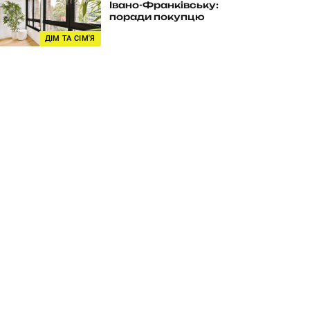
Івано-Франківську:
поради покупцю
ДІМ ТА СІМ'Я