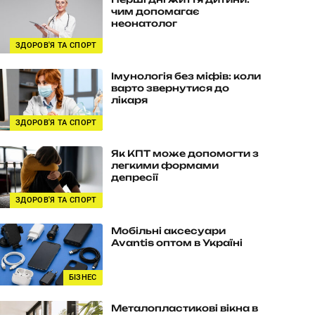
чим допомагає
неонатолог
ЗДОРОВ'Я ТА СПОРТ
Імунологія без міфів: коли
варто звернутися до
лікаря
ЗДОРОВ'Я ТА СПОРТ
Як КПТ може допомогти з
легкими формами
депресії
ЗДОРОВ'Я ТА СПОРТ
Мобільні аксесуари
Avantis оптом в Україні
БІЗНЕС
Металопластикові вікна в