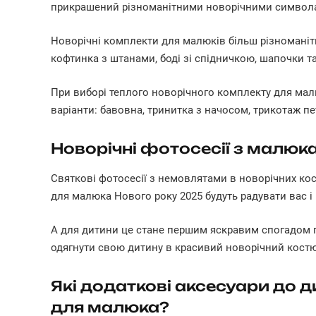
прикрашений різноманітними новорічними символами
Новорічні комплекти для малюків більш різноманітн
кофтинка з штанами, боді зі спідничкою, шапочки т
При виборі теплого новорічного комплекту для малю
варіанти: бавовна, тринитка з начосом, трикотаж п
Новорічні фотосесії з малюк
Святкові фотосесії з немовлятами в новорічних кос
для малюка Нового року 2025 будуть радувати вас і 
А для дитини це стане першим яскравим спогадом п
одягнути свою дитину в красивий новорічний костюм
Які додаткові аксесуари до д
для малюка?