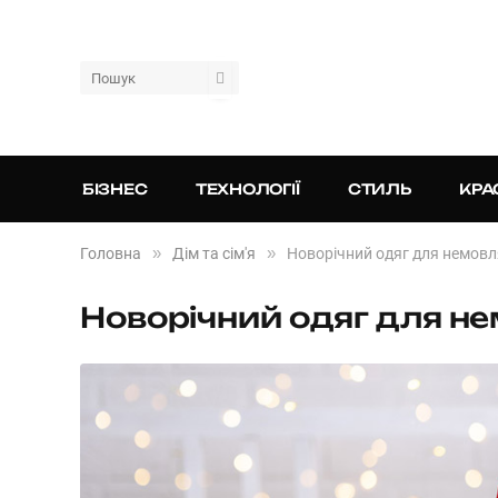
БІЗНЕС
ТЕХНОЛОГІЇ
СТИЛЬ
КРА
»
»
Головна
Дім та сім'я
Новорічний одяг для немовл
Новорічний одяг для н