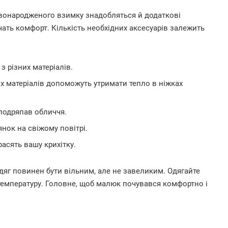
новонародженого взимку знадобляться й додаткові
чать комфорт. Кількість необхідних аксесуарів залежить
з різних матеріалів.
 матеріалів допоможуть утримати тепло в ніжках
подряпав обличчя.
лянок на свіжому повітрі.
асять вашу крихітку.
одяг повинен бути вільним, але не завеликим. Одягайте
температуру. Головне, щоб малюк почувався комфортно і