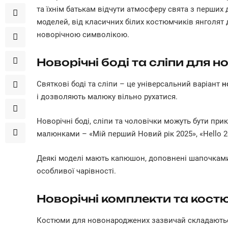
та їхнім батькам відчути атмосферу свята з перших
моделей, від класичних білих костюмчиків янголят
новорічною символікою.
Новорічні боді та сліпи для
Святкові боді та сліпи – це універсальний варіант
н
і дозволяють малюку вільно рухатися.
Новорічні боді, сліпи та чоловічки можуть бути п
малюнками – «Мій перший Новий рік 2025», «Hello 2
Деякі моделі мають капюшон, доповнені шапочкам
особливої чарівності.
Новорічні комплекти та кост
Костюми для новонароджених зазвичай складаються 