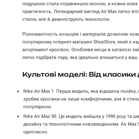
подушкою стала справжньою іконою, а кожна нова мо
практичність. Легендарний вигляд Air Max легко вп
стилю, але й демонструють технологію.
Різноманітність кольорів і матеріалів дозволяє кож
популярному інтернет-магазині ShoeStore, який є н
асортимент кросівок. Особливе місце в каталозі за
легко підібрати пару, яка ідеально впишеться у ваш 
Культові моделі: Від класики
Nike Air Max 1. Перша модель, яка відкрила лінійк
зробив кросівки не лише комфортними, але й стильн
популярною.
Nike Air Max 90. Ця модель вийшла у 1990 році та 
дизайну та технологічним нововведенням. Air Max 90
одночасно.