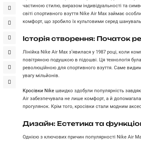
частиною стилю, виразом індивідуальності та симв
світі спортивного взуття Nike Air Max займає особли
комфорт, що зробило їх культовими серед шануваль
Історія створення: Початок р
Лінійка Nike Air Max з’явилася у 1987 році, коли к
повітряною подушкою в підошві. Ця технологія бул
революційною для спортивного взуття. Саме видим
увагу мільйонів.
Кросівки Nike
швидко здобули популярність завдяки
Air забезпечувала не лише комфорт, а й допомагала
прогулянок. Крім того, кросівки стали модним акс
Дизайн: Естетика та функціо
Однією з ключових причин популярності Nike Air Ma