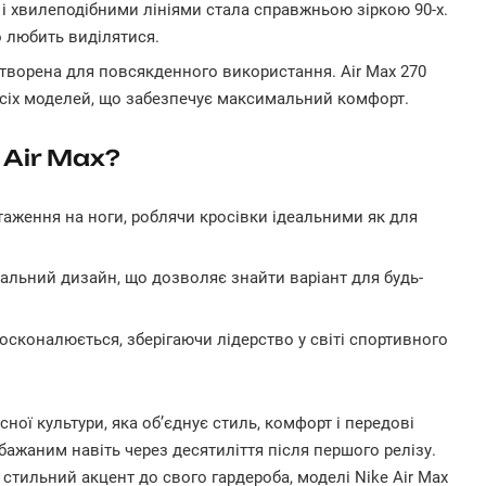
 і хвилеподібними лініями стала справжньою зіркою 90-х.
о любить виділятися.
 створена для повсякденного використання. Air Max 270
усіх моделей, що забезпечує максимальний комфорт.
 Air Max?
таження на ноги, роблячи кросівки ідеальними як для
кальний дизайн, що дозволяє знайти варіант для будь-
досконалюється, зберігаючи лідерство у світі спортивного
сної культури, яка об’єднує стиль, комфорт і передові
 бажаним навіть через десятиліття після першого релізу.
стильний акцент до свого гардероба, моделі Nike Air Max