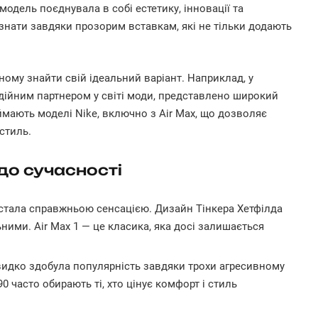
дель поєднувала в собі естетику, інновації та
ізнати завдяки прозорим вставкам, які не тільки додають
ному знайти свій ідеальний варіант. Наприклад, у
адійним партнером у світі моди, представлено широкий
ймають моделі Nike, включно з Air Max, що дозволяє
стиль.
 до сучасності
у, стала справжньою сенсацією. Дизайн Тінкера Хетфілда
ими. Air Max 1 — це класика, яка досі залишається
швидко здобула популярність завдяки трохи агресивному
 часто обирають ті, хто цінує комфорт і стиль