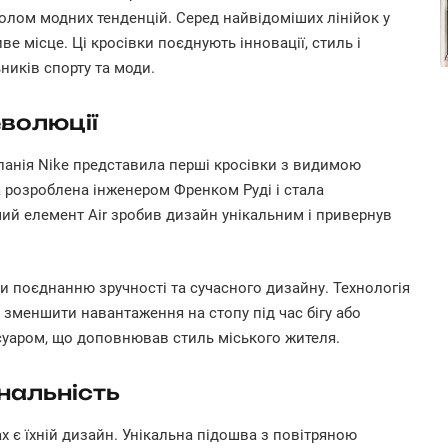
олом модних тенденцій. Серед найвідоміших лінійок у
ве місце. Ці кросівки поєднують інновації, стиль і
ників спорту та моди.
еволюції
омпанія Nike представила перші кросівки з видимою
а розроблена інженером Френком Руді і стала
ий елемент Air зробив дизайн унікальним і привернув
 поєднанню зручності та сучасного дизайну. Технологія
 зменшити навантаження на стопу під час бігу або
есуаром, що доповнював стиль міського жителя.
нальність
x є їхній дизайн. Унікальна підошва з повітряною