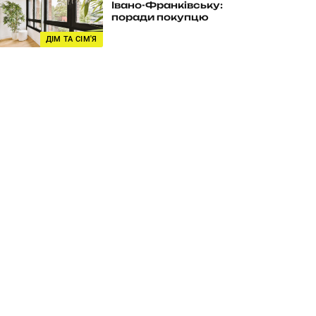
Івано-Франківську:
поради покупцю
ДІМ ТА СІМ'Я