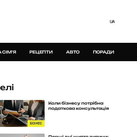
UA
А СІМ’Я
РЕЦЕПТИ
АВТО
ПОРАДИ
елі
Коли бізнесу потрібна
податкова консультація
БІЗНЕС
Перші дні життя дитини: