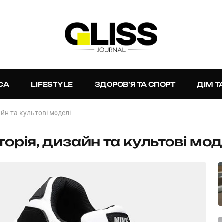
СА
LIFESTYLE
ЗДОРОВ’Я ТА СПОРТ
ДІМ Т
зайн та культові моделі
сторія, дизайн та культові мод