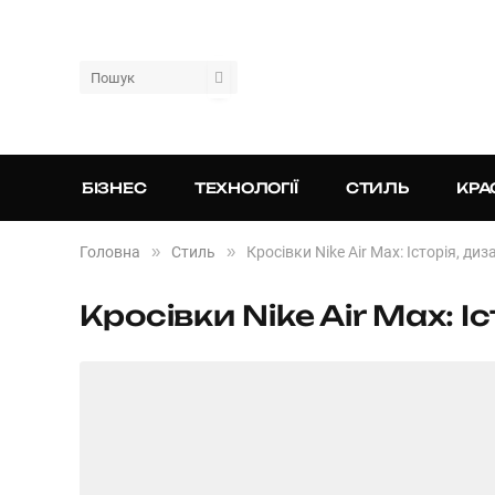
БІЗНЕС
ТЕХНОЛОГІЇ
СТИЛЬ
КРА
»
»
Головна
Стиль
Кросівки Nike Air Max: Історія, ди
Кросівки Nike Air Max: І