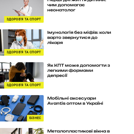
чим допомагає
неонатолог
ЗДОРОВ'Я ТА СПОРТ
Імунологія без міфів: коли
варто звернутися до
лікаря
ЗДОРОВ'Я ТА СПОРТ
Як КПТ може допомогти з
легкими формами
депресії
ЗДОРОВ'Я ТА СПОРТ
Мобільні аксесуари
Avantis оптом в Україні
БІЗНЕС
Металопластикові вікна в