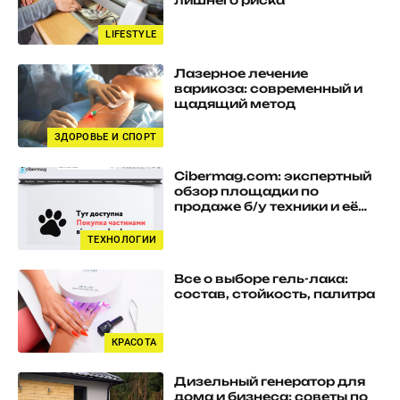
лишнего риска
LIFESTYLE
Лазерное лечение
варикоза: современный и
щадящий метод
ЗДОРОВЬЕ И СПОРТ
Cibermag.com: экспертный
обзор площадки по
продаже б/у техники и её
преимуществам
ТЕХНОЛОГИИ
Все о выборе гель-лака:
состав, стойкость, палитра
КРАСОТА
Дизельный генератор для
дома и бизнеса: советы по