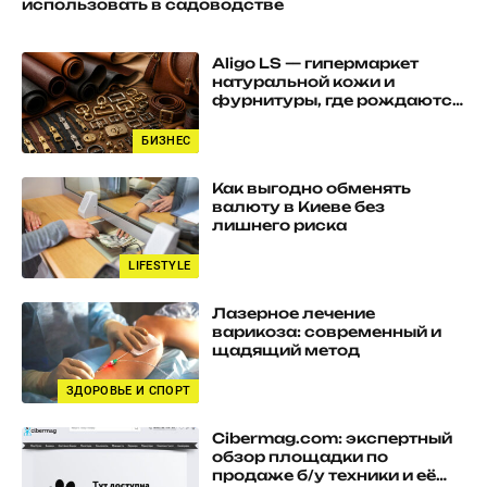
использовать в садоводстве
Aligo LS — гипермаркет
натуральной кожи и
фурнитуры, где рождаются
качественные изделия
БИЗНЕС
Как выгодно обменять
валюту в Киеве без
лишнего риска
LIFESTYLE
Лазерное лечение
варикоза: современный и
щадящий метод
ЗДОРОВЬЕ И СПОРТ
Cibermag.com: экспертный
обзор площадки по
продаже б/у техники и её