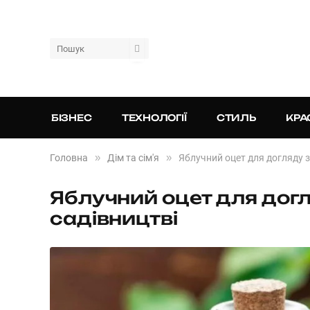
БІЗНЕС
ТЕХНОЛОГІЇ
СТИЛЬ
КРА
»
»
Головна
Дім та сім'я
Яблучний оцет для догляду з
Яблучний оцет для догл
садівництві