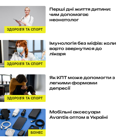
Перші дні життя дитини:
чим допомагає
неонатолог
ЗДОРОВ'Я ТА СПОРТ
Імунологія без міфів: коли
варто звернутися до
лікаря
ЗДОРОВ'Я ТА СПОРТ
Як КПТ може допомогти з
легкими формами
депресії
ЗДОРОВ'Я ТА СПОРТ
Мобільні аксесуари
Avantis оптом в Україні
БІЗНЕС