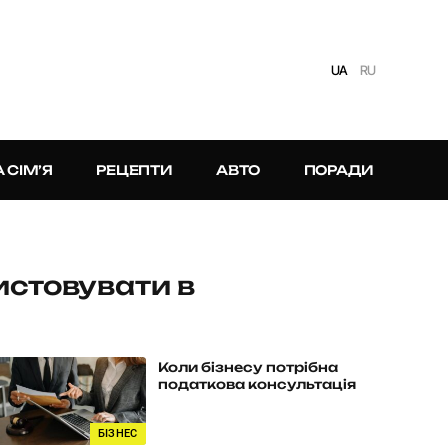
UA
RU
А СІМ’Я
РЕЦЕПТИ
АВТО
ПОРАДИ
истовувати в
Коли бізнесу потрібна
податкова консультація
БІЗНЕС