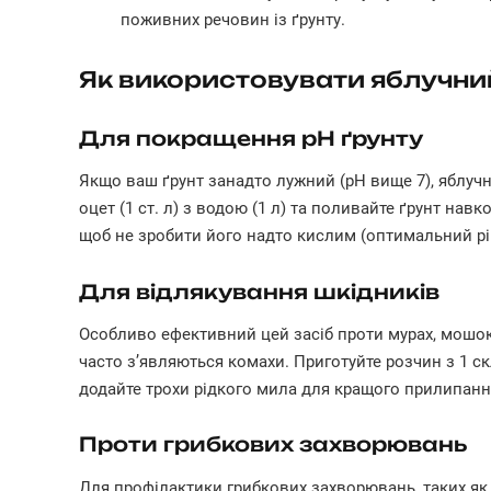
поживних речовин із ґрунту.
Як використовувати яблучний
Для покращення pH ґрунту
Якщо ваш ґрунт занадто лужний (pH вище 7), яблуч
оцет (1 ст. л) з водою (1 л) та поливайте ґрунт навк
щоб не зробити його надто кислим (оптимальний ріве
Для відлякування шкідників
Особливо ефективний цей засіб проти мурах, мошок
часто з’являються комахи. Приготуйте розчин з 1 с
додайте трохи рідкого мила для кращого прилипанн
Проти грибкових захворювань
Для профілактики грибкових захворювань, таких як