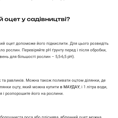
 оцет у садівництві?
ний оцет допоможе його підкислити. Для цього розведіть
оло рослин. Перевіряйте pH ґрунту перед і після обробки,
нь для більшості рослин – 5,5-6,5 pH).
 та равликів. Можна також поливати оцтом ділянки, де
клянки оцту, який можна купити
в МАУДАУ
, і 1 літра води,
я і розпорошите його на рослини.
 борошниста роса або пліснява, яблучний оцет можна