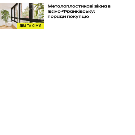
Металопластикові вікна в
Івано-Франківську:
поради покупцю
ДІМ ТА СІМ'Я