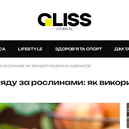
СА
LIFESTYLE
ЗДОРОВ’Я ТА СПОРТ
ДІМ Т
а рослинами: як використовувати в садівництві
яду за рослинами: як викор