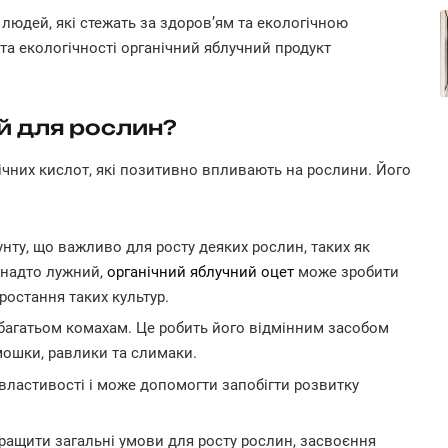
людей, які стежать за здоров’ям та екологічною
а екологічності органічний яблучний продукт
й для рослин?
анічних кислот, які позитивно впливають на рослини. Його
нту, що важливо для росту деяких рослин, таких як
занадто лужний,
органічний яблучний оцет
може зробити
остання таких культур.
 багатьом комахам. Це робить його відмінним засобом
 мошки, равлики та слимаки.
 властивості і може допомогти запобігти розвитку
ращити загальні умови для росту рослин, засвоєння