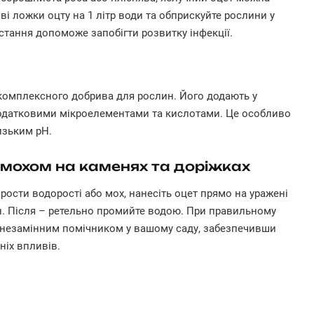
ві ложки оцту на 1 літр води та обприскуйте рослини у
стання допоможе запобігти розвитку інфекції.
комплексного добрива для рослин. Його додають у
додатковими мікроелементами та кислотами. Це особливо
низьким pH.
 мохом на каменях та доріжках
рости водорості або мох, нанесіть оцет прямо на уражені
ин. Після – ретельно промийте водою. При правильному
и незамінним помічником у вашому саду, забезпечивши
ніх впливів.