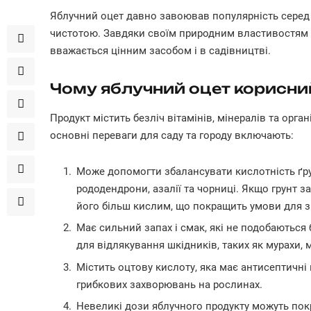
Яблучний оцет давно завоював популярність серед 
чистотою. Завдяки своїм природним властивостям т
вважається цінним засобом і в садівництві.
Чому яблучний оцет корисни
Продукт містить безліч вітамінів, мінералів та орг
основні переваги для саду та городу включають:
Може допомогти збалансувати кислотність ґру
рододендрони, азалії та чорниці. Якщо грунт 
його більш кислим, що покращить умови для зр
Має сильний запах і смак, які не подобаються
для відлякування шкідників, таких як мурахи,
Містить оцтову кислоту, яка має антисептичні
грибкових захворювань на рослинах.
Невеликі дози яблучного продукту можуть пок