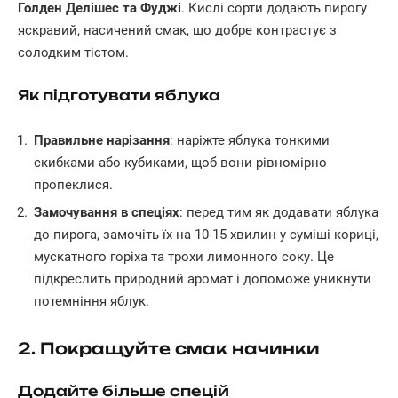
Голден Делішес та Фуджі
. Кислі сорти додають пирогу
яскравий, насичений смак, що добре контрастує з
солодким тістом.
Як підготувати яблука
Правильне нарізання
: наріжте яблука тонкими
скибками або кубиками, щоб вони рівномірно
пропеклися.
Замочування в спеціях
: перед тим як додавати яблука
до пирога, замочіть їх на 10-15 хвилин у суміші кориці,
мускатного горіха та трохи лимонного соку. Це
підкреслить природний аромат і допоможе уникнути
потемніння яблук.
2. Покращуйте смак начинки
Додайте більше спецій