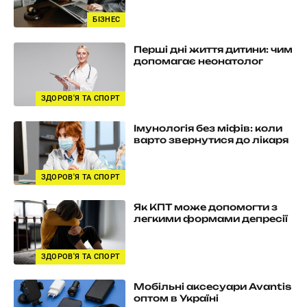
БІЗНЕС
Перші дні життя дитини: чим
допомагає неонатолог
ЗДОРОВ'Я ТА СПОРТ
Імунологія без міфів: коли
варто звернутися до лікаря
ЗДОРОВ'Я ТА СПОРТ
Як КПТ може допомогти з
легкими формами депресії
ЗДОРОВ'Я ТА СПОРТ
Мобільні аксесуари Avantis
оптом в Україні