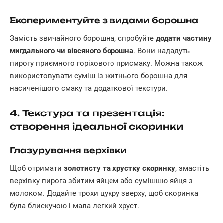
Експериментуйте з видами борошна
Замість звичайного борошна, спробуйте
додати частину
мигдального чи вівсяного борошна
. Вони нададуть
пирогу приємного горіхового присмаку. Можна також
використовувати суміш із житнього борошна для
насиченішого смаку та додаткової текстури.
4. Текстура та презентація:
створення ідеальної скоринки
Глазурування верхівки
Щоб отримати
золотисту та хрустку скоринку
, змастіть
верхівку пирога збитим яйцем або сумішшю яйця з
молоком. Додайте трохи цукру зверху, щоб скоринка
була блискучою і мала легкий хруст.