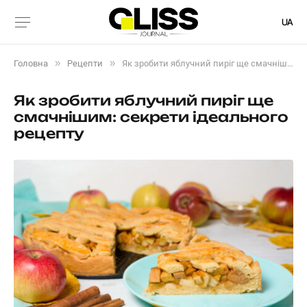
UA
»
»
Головна
Рецепти
Як зробити яблучний пиріг ще смачнішим: секрети ідеального рецепту
Як зробити яблучний пиріг ще
смачнішим: секрети ідеального
рецепту