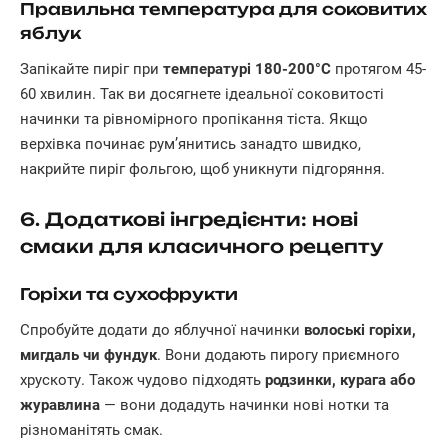
Правильна температура для соковитих
яблук
Запікайте пиріг при
температурі 180-200°C
протягом 45-
60 хвилин. Так ви досягнете ідеальної соковитості
начинки та рівномірного пропікання тіста. Якщо
верхівка починає рум’янитись занадто швидко,
накрийте пиріг фольгою, щоб уникнути підгоряння.
6. Додаткові інгредієнти: нові
смаки для класичного рецепту
Горіхи та сухофрукти
Спробуйте додати до яблучної начинки
волоські горіхи,
мигдаль чи фундук
. Вони додають пирогу приємного
хрускоту. Також чудово підходять
родзинки, курага або
журавлина
— вони додадуть начинки нові нотки та
різноманітять смак.