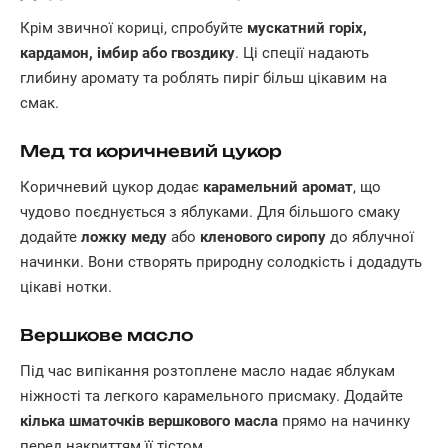
Крім звичної кориці, спробуйте
мускатний горіх,
кардамон, імбир або гвоздику
. Ці спеції надають
глибину аромату та роблять пиріг більш цікавим на
смак.
Мед та коричневий цукор
Коричневий цукор додає
карамельний аромат
, що
чудово поєднується з яблуками. Для більшого смаку
додайте
ложку меду
або
кленового сиропу
до яблучної
начинки. Вони створять природну солодкість і додадуть
цікаві нотки.
Вершкове масло
Під час випікання розтоплене масло надає яблукам
ніжності та легкого карамельного присмаку. Додайте
кілька шматочків вершкового масла
прямо на начинку
перед накриттям її тістом.